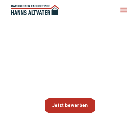
Karriere
Aktuelle Stellenausschreibungen und alles
rund um die Ausbildung zum
Dachdecker (m/w/d).
Jetzt bewerben